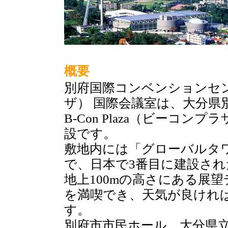
概要
別府国際コンベンションセンター
ザ） 国際会議室は、大分県
B-Con Plaza（ビーコ
設です。
敷地内には「グローバルタ
で、日本で3番目に建設さ
地上100mの高さにある展望
を満喫でき、天気が良けれ
す。
別府市市民ホール、大分県